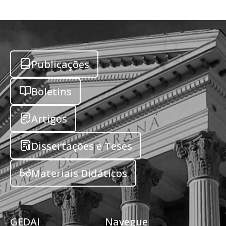
Publicações
Boletins
Artigos
Dissertações e Teses
Materiais Didáticos
GEDAI
Navegue