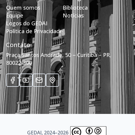
Quem somos
Biblioteca
Equipe
Notícias
Logos do GEDAI
Política de Privacidade
Contato
Praça Santos Andrade, 50 – Curitiba – PR,
80022-300
GEDAI, 2024–2026