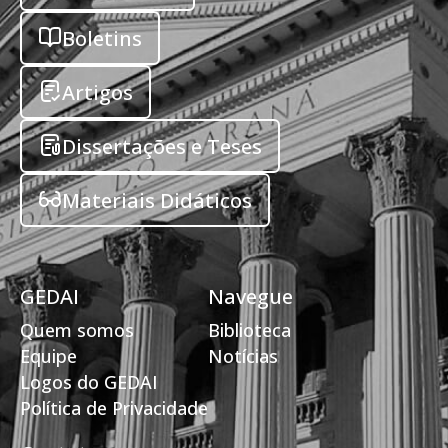
Boletins
Artigos
Dissertações e Teses
Materiais Didáticos
GEDAI
Navegue
Quem somos
Biblioteca
Equipe
Notícias
Logos do GEDAI
Política de Privacidade