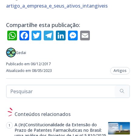
artigo_a_empresa_e_seus_ativos_intangiveis
Compartilhe esta publicação:
WhatsApp
Facebook
Twitter
Telegram
LinkedIn
Messenger
Email
Gedai
Publicado em 06/12/2017
Atualizado em 08/05/2023
Artigos
Conteúdos relacionados
A (In)Constitucionalidade da Extensão do
Prazo de Patentes Farmacêuticas no Brasil:
uma análise dos Projetos de Lei nº 5.810/2025