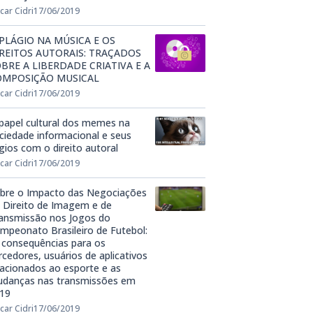
car Cidri
17/06/2019
PLÁGIO NA MÚSICA E OS
REITOS AUTORAIS: TRAÇADOS
BRE A LIBERDADE CRIATIVA E A
OMPOSIÇÃO MUSICAL
car Cidri
17/06/2019
papel cultural dos memes na
ciedade informacional e seus
tígios com o direito autoral
car Cidri
17/06/2019
bre o Impacto das Negociações
 Direito de Imagem e de
ansmissão nos Jogos do
mpeonato Brasileiro de Futebol:
 consequências para os
rcedores, usuários de aplicativos
lacionados ao esporte e as
danças nas transmissões em
19
car Cidri
17/06/2019