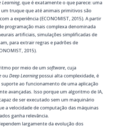
 Learning
, que é exatamente o que parece: uma
 um truque que até animais primitivos são
 com a experiência (ECONOMIST, 2015). A partir
 de programação mais complexa denominada
neurais artificiais, simulações simplificadas de
m, para extrair regras e padrões de
CONOMIST, 2015).
oritmo por meio de um
software
, cuja
e
ou
Deep Learning
possui alta complexidade, é
o suporte ao funcionamento de uma aplicação
mente avançadas. Isso porque um algoritmo de IA,
é capaz de ser executado sem um maquinário
que a velocidade de computação das máquinas
tados ganha relevância.
al dependem largamente da evolução dos