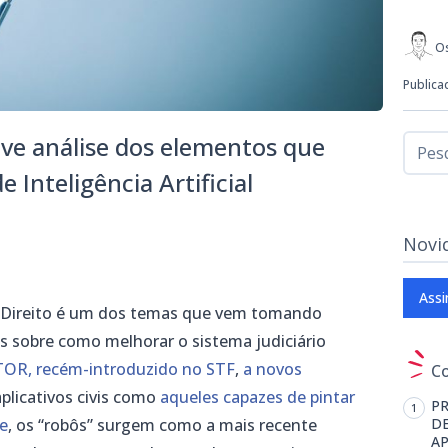
Os
Publica
ve análise dos elementos que
Inteligência Artificial
Novi
Assi
 no Direito é um dos temas que vem tomando
s sobre como melhorar o sistema judiciário
TOR, recém-introduzido no STF
,
a novos
C
licativos civis como
aqueles capazes de pintar
PR
te
, os “robôs” surgem como a mais recente
DE
AP