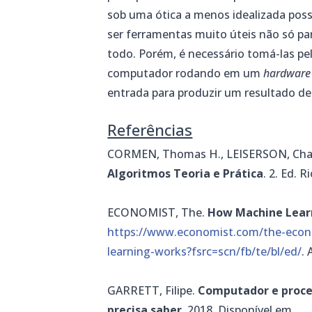
sob uma ótica a menos idealizada possív
ser ferramentas muito úteis não só pa
todo. Porém, é necessário tomá-las pe
computador rodando em um
hardware
entrada para produzir um resultado de 
Referências
CORMEN, Thomas H., LEISERSON, Charles
Algoritmos Teoria e Prática
. 2. Ed. 
ECONOMIST, The.
How Machine Lear
https://www.economist.com/the-econ
learning-works?fsrc=scn/fb/te/bl/ed/
.
GARRETT, Filipe.
Computador e proces
precisa saber
. 2018. Disponível em