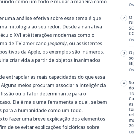
o mundo como um todo e mudar a maneira como
Os
O 
er uma análise efetiva sobre esse tema é que
DI
 uma mitologia ao seu redor. Desde a narrativa
SO
C
século XVI até iterações modernas como o
Os
rama de TV americano
Jeopardy
, ou assistentes
spositivos da Apple, os exemplos são inúmeros.
O 
so
ia criar vida a partir de objetos inanimados
li
Os
 de extrapolar as reais capacidades do que essa
So
 Alguns meios procuram associar a Inteligência
do
ofissão ou o fator determinante para o
Tr
Ca
caso. Ela é mais uma ferramenta a qual, se bem
as
to
ios para a humanidade como um todo.
re
xto fazer uma breve explicação dos elementos
mu
20
m de se evitar explicações folclóricas sobre
Os