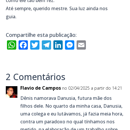
como ele tão bem fez.
Até sempre, querido mestre. Sua luz ainda nos
guia.
Compartilhe esta publicação:
WhatsApp
Facebook
Twitter
Telegram
LinkedIn
Messenger
Email
2 Comentários
Flavio de Campos
no 02/04/2025 a partir do 14:21
Dênis namorava Danusia, futura mãe dos
filhos dele. No quarto da minha casa, Danusia,
uma colega e eu lutávamos, já fazia meia hora,
contra um paradoxo no qual tínhamos nos
metido, na elaboração de um trabalho sobre