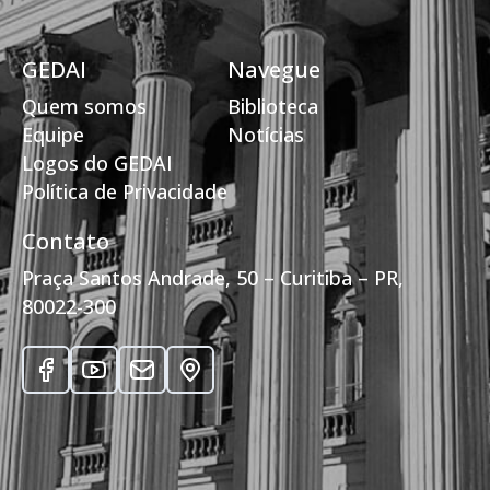
GEDAI
Navegue
Quem somos
Biblioteca
Equipe
Notícias
Logos do GEDAI
Política de Privacidade
Contato
Praça Santos Andrade, 50 – Curitiba – PR,
80022-300