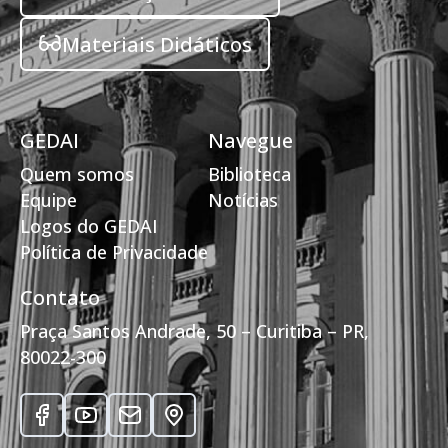
Materiais Didáticos
GEDAI
Navegue
Quem somos
Biblioteca
Equipe
Notícias
Logos do GEDAI
Política de Privacidade
Contato
Praça Santos Andrade, 50 – Curitiba – PR,
80022-300