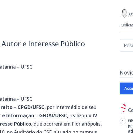
Os
Publica
 Autor e Interesse Público
atarina – UFSC
Novi
Assi
atarina – UFSC
reito – CPGD/UFSC
, por intermédio de seu
C
r e Informação – GEDAI/UFSC
, realizou
o IV
GE
resse Público
, que ocorrerá em Florianópolis,
pe
at
010, no Auditório do CSE, situado no campus