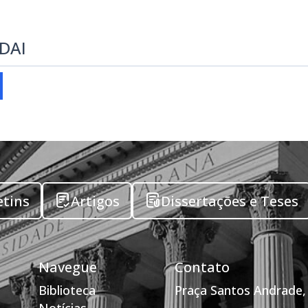
EDAI
etins
Artigos
Dissertações e Teses
Navegue
Contato
Biblioteca
Praça Santos Andrade, 