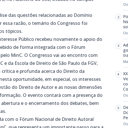
Os
lise das questões relacionadas ao Domínio
Po
hi
r essa razão, o temário do Congresso foi
so
os tópicos.
Os
Interesse Público recebeu novamente o apoio do
Ad
ncebido de forma integrada com o Fórum
go
o pelo MinC. O Congresso vai ao encontro com
tr
Ma
FSC e da Escola de Direito de São Paulo da FGV,
rítica e profunda acerca do Direito da
XX
nesta oportunidade, em especial, os interesses
Vi
co
estão do Direito de Autor e as novas dimensões
Co
nformação. O evento contará com a presença do
Os
 a abertura e o encerramento dos debates, bem
De
as.
Do
Pe
da com o Fórum Nacional de Direito Autoral
Os
MinC, que representa um importante passo para a