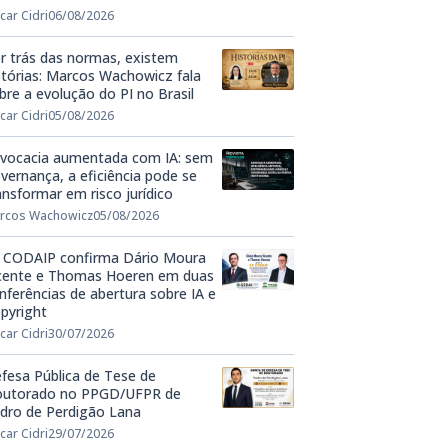
car Cidri
06/08/2026
r trás das normas, existem
stórias: Marcos Wachowicz fala
bre a evolução do PI no Brasil
car Cidri
05/08/2026
vocacia aumentada com IA: sem
vernança, a eficiência pode se
ansformar em risco jurídico
rcos Wachowicz
05/08/2026
 CODAIP confirma Dário Moura
cente e Thomas Hoeren em duas
nferências de abertura sobre IA e
pyright
car Cidri
30/07/2026
fesa Pública de Tese de
utorado no PPGD/UFPR de
dro de Perdigão Lana
car Cidri
29/07/2026