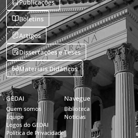
Publicações
Boletins
Artigos
Dissertações e Teses
Materiais Didáticos
GEDAI
Navegue
Quem somos
Biblioteca
Equipe
Notícias
Logos do GEDAI
Política de Privacidade