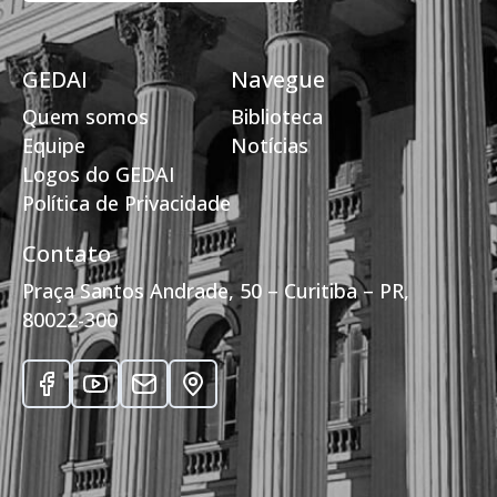
GEDAI
Navegue
Quem somos
Biblioteca
Equipe
Notícias
Logos do GEDAI
Política de Privacidade
Contato
Praça Santos Andrade, 50 – Curitiba – PR,
80022-300