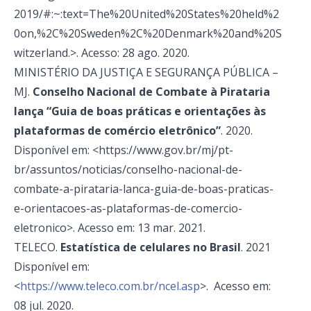
2019/#:~:text=The%20United%20States%20held%2
0on,%2C%20Sweden%2C%20Denmark%20and%20S
witzerland.>. Acesso: 28 ago. 2020.
MINISTÉRIO DA JUSTIÇA E SEGURANÇA PÚBLICA –
MJ.
Conselho Nacional de Combate à Pirataria
lança “Guia de boas práticas e orientações às
plataformas de comércio eletrônico”
. 2020.
Disponível em: <https://www.gov.br/mj/pt-
br/assuntos/noticias/conselho-nacional-de-
combate-a-pirataria-lanca-guia-de-boas-praticas-
e-orientacoes-as-plataformas-de-comercio-
eletronico>. Acesso em: 13 mar. 2021.
TELECO.
Estatística de celulares no Brasil
. 2021
Disponível em:
<
https://www.teleco.com.br/ncel.asp
>. Acesso em:
08 jul. 2020.