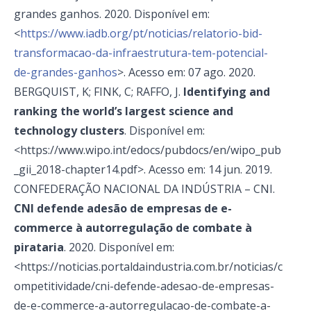
grandes ganhos. 2020. Disponível em:
<
https://www.iadb.org/pt/noticias/relatorio-bid-
transformacao-da-infraestrutura-tem-potencial-
de-grandes-ganhos
>. Acesso em: 07 ago. 2020.
BERGQUIST, K; FINK, C; RAFFO, J.
Identifying and
ranking the world’s largest science and
technology clusters
. Disponível em:
<https://www.wipo.int/edocs/pubdocs/en/wipo_pub
_gii_2018-chapter14.pdf>. Acesso em: 14 jun. 2019.
CONFEDERAÇÃO NACIONAL DA INDÚSTRIA – CNI.
CNI defende adesão de empresas de e-
commerce à autorregulação de combate à
pirataria
. 2020. Disponível em:
<https://noticias.portaldaindustria.com.br/noticias/c
ompetitividade/cni-defende-adesao-de-empresas-
de-e-commerce-a-autorregulacao-de-combate-a-