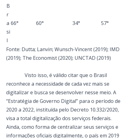
B
r
a
66°
60°
34°
57°
si
l
Fonte: Dutta; Lanvin; Wunsch-Vincent (2019); IMD
(2019); The Economist (2020); UNCTAD (2019)
Visto isso, é válido citar que o Brasil
reconhece a necessidade de cada vez mais se
digitalizar e busca se desenvolver nesse meio. A
“Estratégia de Governo Digital” para o período de
2020 a 2022, instituída pelo Decreto 10.332/2020,
visa a total digitalização dos serviços federais.
Ainda, como forma de centralizar seus serviços e
informações oficiais digitalmente, o país em 2019