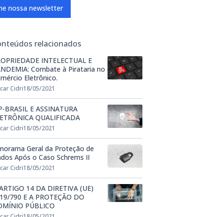
ne nossa newsletter
onteúdos relacionados
OPRIEDADE INTELECTUAL E
NDEMIA: Combate à Pirataria no
mércio Eletrônico.
car Cidri
18/05/2021
P-BRASIL E ASSINATURA
ETRÔNICA QUALIFICADA
car Cidri
18/05/2021
norama Geral da Proteção de
dos Após o Caso Schrems II
car Cidri
18/05/2021
ARTIGO 14 DA DIRETIVA (UE)
19/790 E A PROTEÇÃO DO
OMÍNIO PÚBLICO
car Cidri
18/05/2021