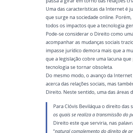
passa a girar em torno das relações cr
Uma das características da Internet é j
que surge na sociedade online. Porém, 
todos os impactos que a tecnologia ge
Pode-se considerar o Direito como uma
acompanhar as mudanças sociais trazida
impasse jurídico demora mais que a m
que a legislação cobre uma lacuna que
tecnologia se tornar obsoleta.
Do mesmo modo, o avanço da Internet e
acerca das relações sociais, mas tamb
Direito.
Neste sentido, uma das áreas d
Para Clóvis Beviláqua o direito das
os quais se realiza a transmissão do p
Direito este que serviria, nas pal
“
natural complemento do direito de p