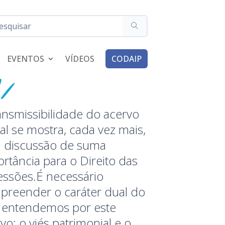
EVENTOS
VÍDEOS
CODAIP
ansmissibilidade do acervo
tal se mostra, cada vez mais,
 discussão de suma
rtância para o Direito das
essões.É necessário
preender o caráter dual do
 entendemos por este
vo: o viés patrimonial e o