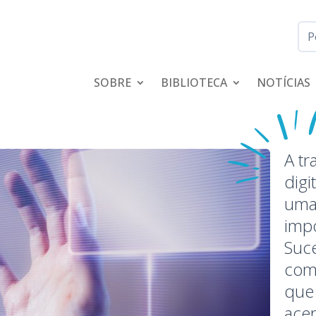
SOBRE
BIBLIOTECA
NOTÍCIAS
A tr
digi
uma
impo
Suc
com
que
acer