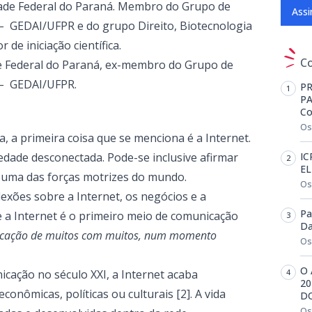
dade Federal do Paraná. Membro do Grupo de
Assi
l – GEDAI/UFPR e do grupo Direito, Biotecnologia
de iniciação científica.
C
de Federal do Paraná, ex-membro do Grupo de
l – GEDAI/UFPR.
PR
PA
Co
Os
, a primeira coisa que se menciona é a Internet.
edade desconectada. Pode-se inclusive afirmar
IC
EL
 uma das forças motrizes do mundo.
Os
lexões sobre a Internet, os negócios e a
Pa
e a Internet é o primeiro meio de comunicação
Da
unicação de muitos com muitos, num momento
Os
O 
cação no século XXI, a Internet acaba
20
econômicas, políticas ou culturais [2]. A vida
D
Os