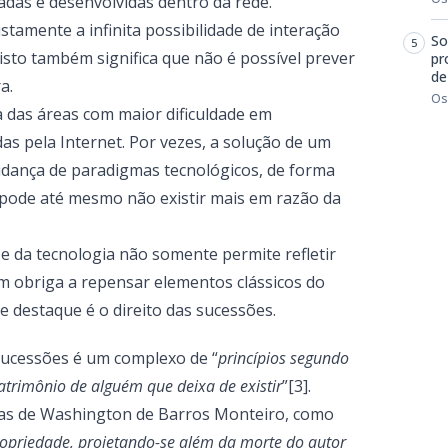
iadas e desenvolvidas dentro da rede.
ustamente a infinita possibilidade de interação
So
isto também significa que não é possível prever
pr
de
ra.
Os
 das áreas com maior dificuldade em
s pela Internet. Por vezes, a solução de um
udança de paradigmas tecnológicos, de forma
 pode até mesmo não existir mais em razão da
 da tecnologia não somente permite refletir
ém obriga a repensar elementos clássicos do
e destaque é o direito das sucessões.
 sucessões é um complexo de “
princípios segundo
atrimônio de alguém que deixa de existir
”[3].
avras de Washington de Barros Monteiro, como
ropriedade, projetando-se além da morte do autor