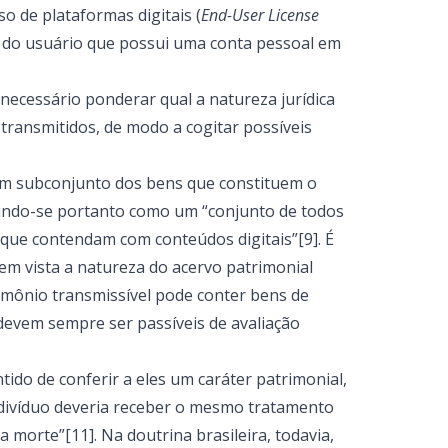
so de plataformas digitais (
End-User License
de do usuário que possui uma conta pessoal em
 necessário ponderar qual a natureza jurídica
transmitidos, de modo a cogitar possíveis
 um subconjunto dos bens que constituem o
uindo-se portanto como um “conjunto de todos
o que contendam com conteúdos digitais”[9]. É
 em vista a natureza do acervo patrimonial
trimônio transmissível pode conter bens de
 devem sempre ser passíveis de avaliação
ido de conferir a eles um caráter patrimonial,
ndivíduo deveria receber o mesmo tratamento
morte”[11]. Na doutrina brasileira, todavia,