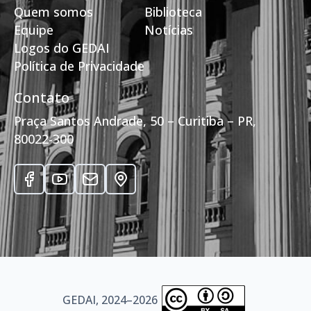
Quem somos
Biblioteca
Equipe
Notícias
Logos do GEDAI
Política de Privacidade
Contato
Praça Santos Andrade, 50 – Curitiba – PR,
80022-300
GEDAI, 2024–2026