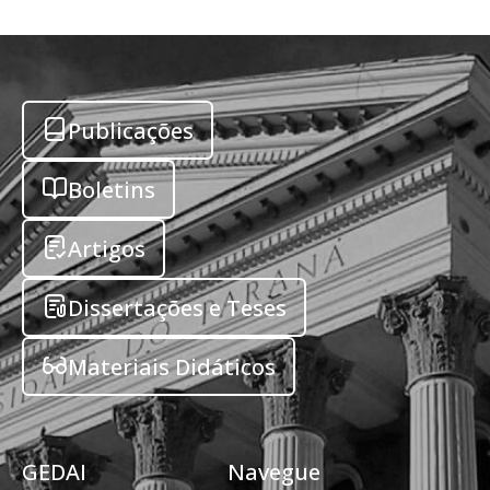
Publicações
Boletins
Artigos
Dissertações e Teses
Materiais Didáticos
GEDAI
Navegue