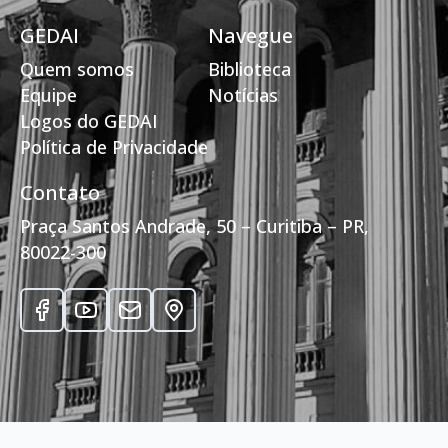
GEDAI
Navegue
Quem somos
Biblioteca
Equipe
Notícias
Logos do GEDAI
Política de Privacidade
Contato
Praça Santos Andrade, 50 – Curitiba – PR,
80022-300