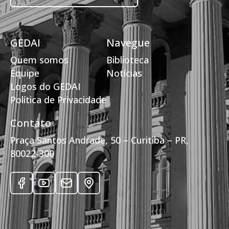
GEDAI
Navegue
Quem somos
Biblioteca
Equipe
Notícias
Logos do GEDAI
Política de Privacidade
Contato
Praça Santos Andrade, 50 – Curitiba – PR,
80022-300