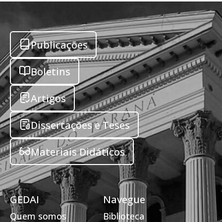
Publicações
Boletins
Artigos
Dissertações e Teses
Materiais Didáticos
GEDAI
Navegue
Quem somos
Biblioteca