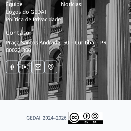
Equipe
Notícias
Logos do GEDAI
Política de Privacidade
Contato
Praça Santos Andrade, 50 – Curitiba – PR,
80022-300
GEDAI, 2024–2026