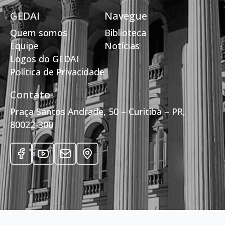
GEDAI
Navegue
Quem somos
Biblioteca
Equipe
Notícias
Logos do GEDAI
Política de Privacidade
Contato
Praça Santos Andrade, 50 – Curitiba – PR,
80022-300