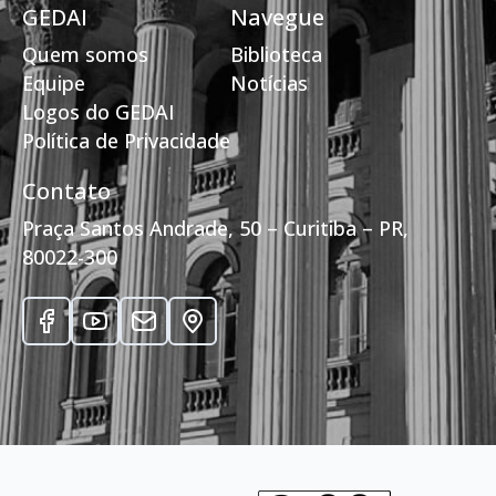
GEDAI
Navegue
Quem somos
Biblioteca
Equipe
Notícias
Logos do GEDAI
Política de Privacidade
Contato
Praça Santos Andrade, 50 – Curitiba – PR,
80022-300