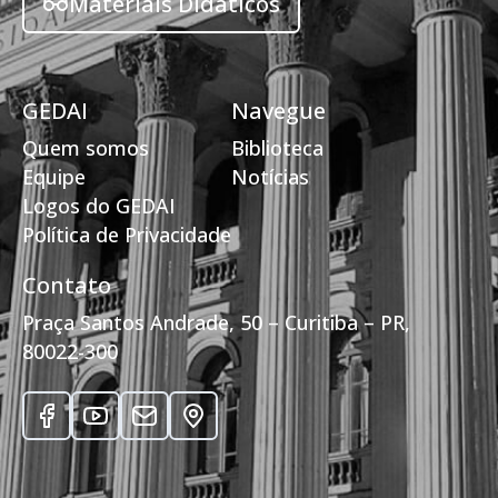
Materiais Didáticos
GEDAI
Navegue
Quem somos
Biblioteca
Equipe
Notícias
Logos do GEDAI
Política de Privacidade
Contato
Praça Santos Andrade, 50 – Curitiba – PR,
80022-300