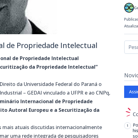
G
Publica
Atualiz
al de Propriedade Intelectual
ional de Propriedade Intelectual
ecuritização da Propriedade Intelectual”
Novi
Direito da Universidade Federal do Paraná o
Assi
 Industrial – GEDAI vinculado a UFPR e ao CNPq,
Seminário Internacional de Propriedade
ito Autoral Europeu e a Securitização da
C
Po
 mais atuais discutidas internacionalmente
hi
formar uma rede integrada de pesquisadores
so