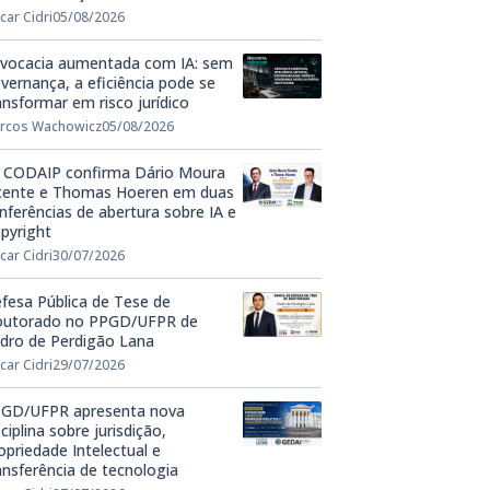
car Cidri
05/08/2026
vocacia aumentada com IA: sem
vernança, a eficiência pode se
ansformar em risco jurídico
rcos Wachowicz
05/08/2026
 CODAIP confirma Dário Moura
cente e Thomas Hoeren em duas
nferências de abertura sobre IA e
pyright
car Cidri
30/07/2026
fesa Pública de Tese de
utorado no PPGD/UFPR de
dro de Perdigão Lana
car Cidri
29/07/2026
GD/UFPR apresenta nova
sciplina sobre jurisdição,
opriedade Intelectual e
ansferência de tecnologia