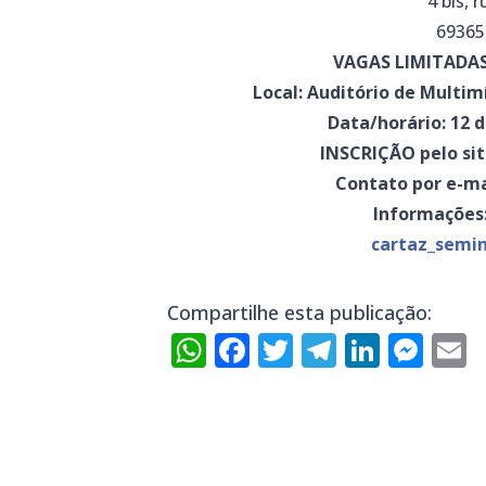
4 bis, 
69365
VAGAS LIMITADAS
Local: Auditório de Multimídia 
Data/horário: 12 d
INSCRIÇÃO pelo sit
Contato por e-ma
Informações
cartaz_semin
Compartilhe esta publicação:
WhatsApp
Facebook
Twitter
Telegra
Linke
Mes
E