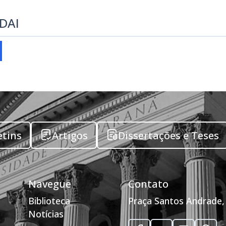
EDAI
etins
Artigos
Dissertações e Teses
Navegue
Contato
Biblioteca
Praça Santos Andrade, 
Notícias