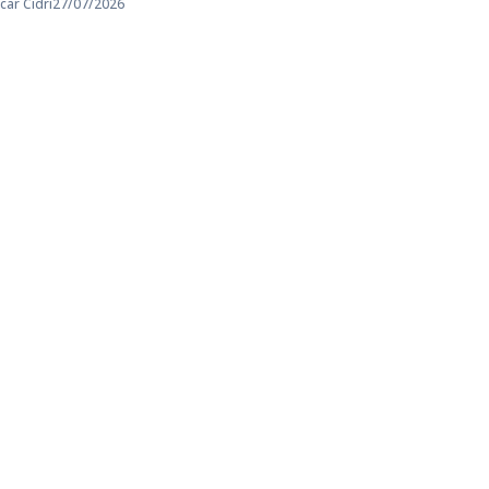
car Cidri
27/07/2026