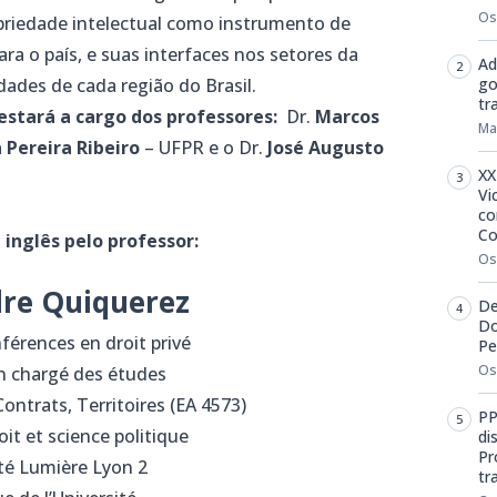
Os
priedade intelectual como instrumento de
a o país, e suas interfaces nos setores da
Ad
idades de cada região do Brasil.
go
tr
estará a cargo dos professores:
Dr.
Marcos
Ma
 Pereira Ribeiro
– UFPR e o Dr.
José Augusto
XX
Vi
co
Co
inglês pelo professor:
Os
re Quiquerez
De
Do
férences en droit privé
Pe
Os
n chargé des études
Contrats, Territoires (EA 4573)
PP
oit et science politique
di
Pr
té Lumière Lyon 2
tr