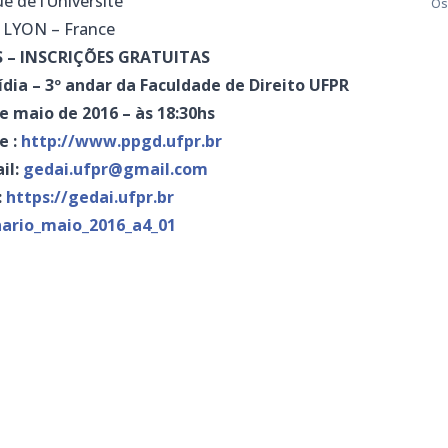
rue de l’Université
Os
 LYON – France
 – INSCRIÇÕES GRATUITAS
– 3º andar da Faculdade de Direito UFPR
e maio de 2016 – às 18:30hs
e :
http://www.ppgd.ufpr.br
il:
gedai.ufpr@gmail.com
:
https://gedai.ufpr.br
ario_maio_2016_a4_01
m
dIn
senger
mail