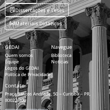
Dissertações e Teses
Materiais Didáticos
GEDAI
Navegue
Quem somos
Biblioteca
Equipe
Notícias
Logos do GEDAI
Política de Privacidade
Contato
Praça Santos Andrade, 50 – Curitiba – PR,
80022-300