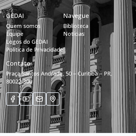
GEDAI
Navegue
Quem somos
Biblioteca
Equipe
Notícias
Logos do GEDAI
Política de Privacidade
Contato
Praça Santos Andrade, 50 – Curitiba – PR,
80022-300