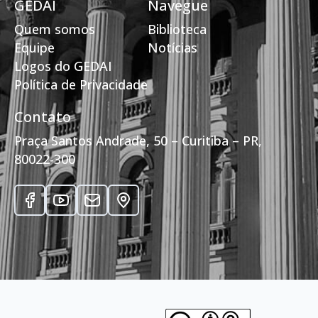
GEDAI
Navegue
Quem somos
Biblioteca
Equipe
Notícias
Logos do GEDAI
Política de Privacidade
Contato
Praça Santos Andrade, 50 – Curitiba – PR,
80022-300