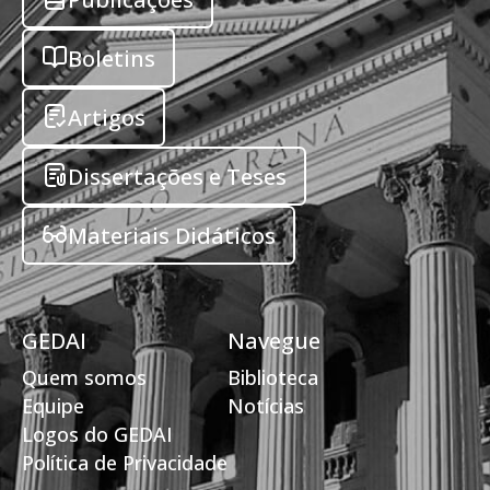
Boletins
Artigos
Dissertações e Teses
Materiais Didáticos
GEDAI
Navegue
Quem somos
Biblioteca
Equipe
Notícias
Logos do GEDAI
Política de Privacidade