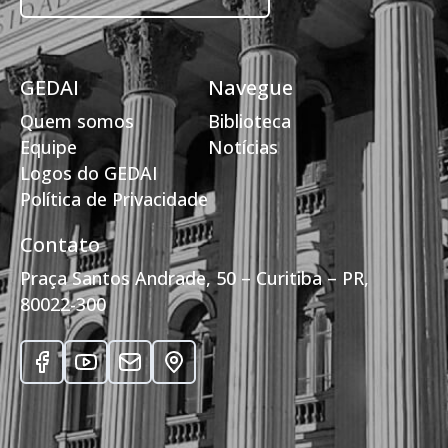
GEDAI
Navegue
Quem somos
Biblioteca
Equipe
Notícias
Logos do GEDAI
Política de Privacidade
Contato
Praça Santos Andrade, 50 – Curitiba – PR,
80022-300