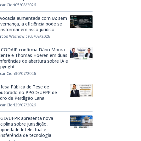
car Cidri
05/08/2026
vocacia aumentada com IA: sem
vernança, a eficiência pode se
ansformar em risco jurídico
rcos Wachowicz
05/08/2026
 CODAIP confirma Dário Moura
cente e Thomas Hoeren em duas
nferências de abertura sobre IA e
pyright
car Cidri
30/07/2026
fesa Pública de Tese de
utorado no PPGD/UFPR de
dro de Perdigão Lana
car Cidri
29/07/2026
GD/UFPR apresenta nova
sciplina sobre jurisdição,
opriedade Intelectual e
ansferência de tecnologia