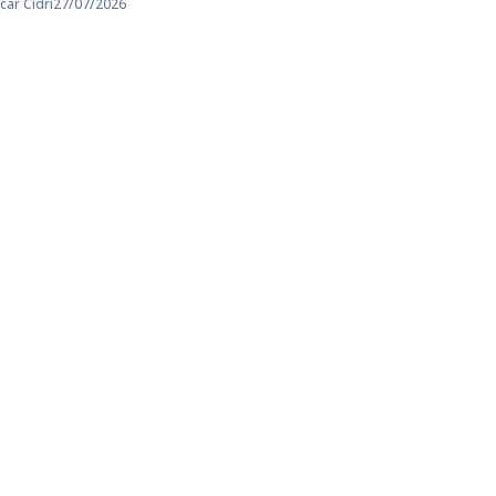
car Cidri
27/07/2026