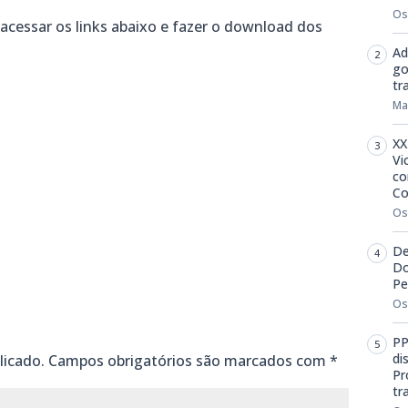
Os
a acessar os links abaixo e fazer o download dos
Ad
go
tr
Ma
XX
Vi
co
Co
m
dIn
senger
mail
Os
De
Do
Pe
Os
PP
di
licado.
Campos obrigatórios são marcados com
*
Pr
tr