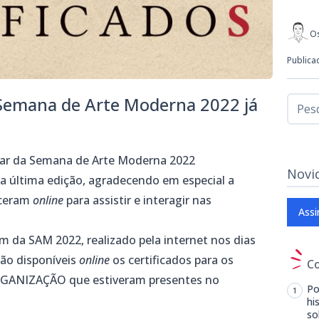
Os
Publica
 Semana de Arte Moderna 2022 já
nar da Semana de Arte Moderna 2022
Novi
a última edição, agradecendo em especial a
eceram
online
para assistir e interagir nas
Assi
 da SAM 2022, realizado pela internet nos dias
tão disponíveis
online
os certificados para os
C
ANIZAÇÃO que estiveram presentes no
Po
hi
so