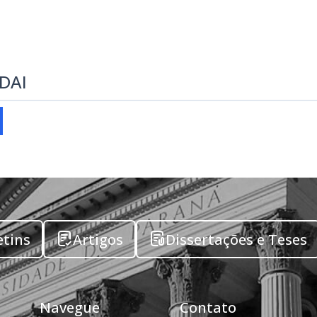
EDAI
etins
Artigos
Dissertações e Teses
Navegue
Contato