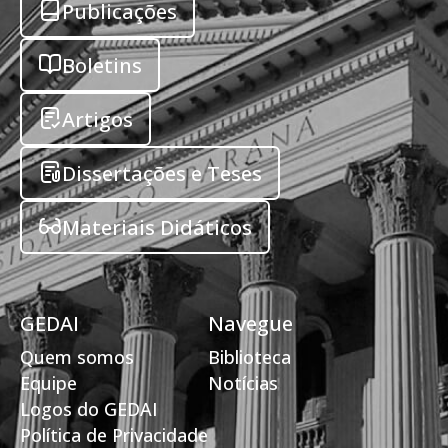
Publicações
Boletins
Artigos
Dissertações e Teses
Materiais Didáticos
GEDAI
Navegue
Quem somos
Biblioteca
Equipe
Notícias
Logos do GEDAI
Política de Privacidade