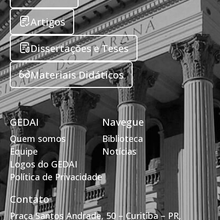
Artigos
Dissertações e Teses
Materiais Didáticos
GEDAI
Navegue
Quem somos
Biblioteca
Equipe
Notícias
Logos do GEDAI
Política de Privacidade
Contato
Praça Santos Andrade, 50 – Curitiba – PR,