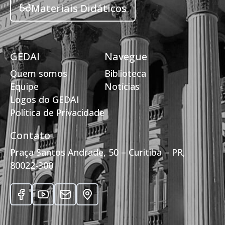
Materiais Didáticos
GEDAI
Navegue
Quem somos
Biblioteca
Equipe
Notícias
Logos do GEDAI
Política de Privacidade
Contato
Praça Santos Andrade, 50 – Curitiba – PR,
80022-300