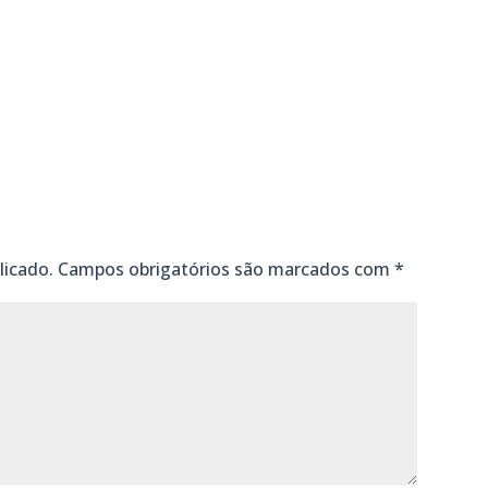
m
dIn
senger
mail
licado.
Campos obrigatórios são marcados com
*