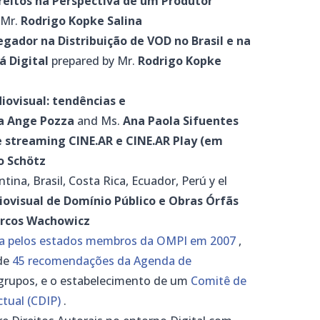
ireitos na Perspectiva de um Produtor
 Mr.
Rodrigo Kopke Salina
gador na Distribuição de VOD no Brasil e na
á Digital
prepared by Mr.
Rodrigo Kopke
iovisual: tendências e
ia Ange Pozza
and Ms.
Ana Paola Sifuentes
 streaming CINE.AR e CINE.AR Play (em
o Schötz
ntina, Brasil, Costa Rica, Ecuador, Perú y el
ovisual de Domínio Público e Obras Órfãs
rcos Wachowicz
da pelos estados membros da OMPI em 2007
,
 de
45 recomendações da Agenda de
 grupos, e o estabelecimento de um
Comitê de
tual (CDIP)
.