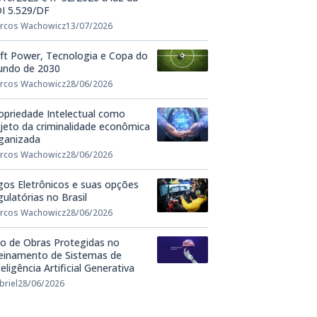
I 5.529/DF
rcos Wachowicz
13/07/2026
ft Power, Tecnologia e Copa do
ndo de 2030
rcos Wachowicz
28/06/2026
opriedade Intelectual como
jeto da criminalidade econômica
ganizada
rcos Wachowicz
28/06/2026
gos Eletrônicos e suas opções
gulatórias no Brasil
rcos Wachowicz
28/06/2026
o de Obras Protegidas no
einamento de Sistemas de
teligência Artificial Generativa
briel
28/06/2026