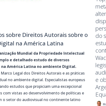
met
alte
dis
pers
 sobre Direitos Autorais sobre o
do s
estu
igital na América Latina
cont
nização Mundial da Propriedade Intelectual
Wac
plo e detalhado estudo de diversos
legi
s na América Latina no ambiente Digital.
audi
Marco Legal dos Direitos Autorais e as práticas
e o
ual no ambiente digital. Especialistas europeus
Arge
izando estudos que propiciam uma excepcional
 com vistas ao desenvolvimento de políticas e
Equ
m o setor do audiovisual no continente latino
M