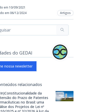
do em 10/09/2021
ado em 06/12/2024
Artigos
dades do GEDAI
ne nossa newsletter
onteúdos relacionados
(In)Constitucionalidade da
tensão do Prazo de Patentes
rmacêuticas no Brasil: uma
álise dos Projetos de Lei nº
810/2025 e nº 32/2026 à luz da