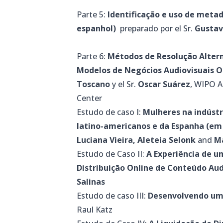
Parte 5:
Identificação e uso de meta
espanhol)
preparado por el Sr.
Gustav
Parte 6:
Métodos de Resolução Altern
Modelos de Negócios Audiovisuais 
Toscano
y el Sr.
Oscar Suárez
, WIPO A
Center
Estudo de caso I:
Mulheres na indústr
latino-americanos e da Espanha (em
Luciana Vieira, Aleteia Selonk
and
M
Estudo de Caso II:
A Experiência de u
Distribuição Online de Conteúdo Aud
Salinas
Estudo de caso III:
Desenvolvendo um 
Raul Katz