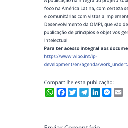
A publicação na integra do projeto sob
foco na América Latina, com certeza se
e comunitárias com vistas a impleme
Desenvolvimento da OMPI, que vão desd
publicação de princípios e objetivos g
Intelectual.
Para ter acesso integral aos documen
https://www.wipo.int/ip-
development/en/agenda/work_underta
Compartilhe esta publicação:
WhatsApp
Facebook
Twitter
Telegra
Linke
Mes
E
Enviar Comentário