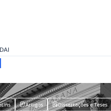
EDAI
etins
Artigos
Dissertações e Teses