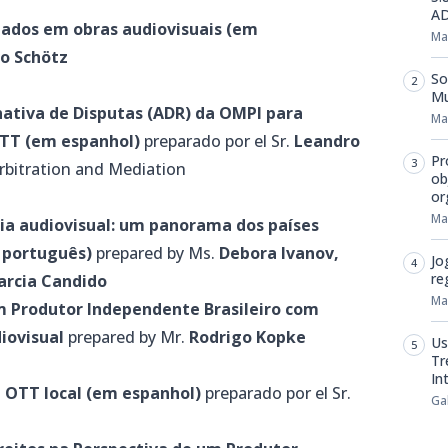
AD
dados em obras audiovisuais (em
Ma
o Schötz
So
Mu
ativa de Disputas (ADR) da OMPI para
Ma
OTT (em espanhol)
preparado por el Sr.
Leandro
Pr
rbitration and Mediation
ob
or
Ma
ia audiovisual: um panorama dos países
 português)
prepared by Ms.
Debora Ivanov,
Jo
re
arcia Candido
Ma
m Produtor Independente Brasileiro com
iovisual
prepared by Mr.
Rodrigo Kopke
Us
Tr
In
OTT local (em espanhol)
preparado por el Sr.
Ga