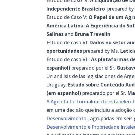
Estudo de Caso IV:
A Liquidação de D
Independente Brasileiro
prepared by
Estudo de Caso V:
O Papel de um Agre
América Latina: A Experiência do Sof
Salinas
and
Bruna Trevelin
Estudo de caso VI:
Dados no setor aud
oportunidades
prepared by Ms.
Letic
Estudo de caso VII:
As plataformas de
espanhol)
preparado por el Sr.
Gustav
Un análisis de las legislaciones de Arge
Uruguay:
Estudo sobre Conteúdo Audi
(em espanhol)
preparado por el Sr.
Ma
A Agenda foi formalmente estabeleci
em uma decisão que incluiu a adoção
Desenvolvimento
, agrupadas em seis
Desenvolvimento e Propriedade Intelec