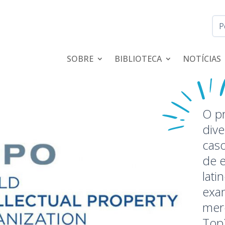
SOBRE
BIBLIOTECA
NOTÍCIAS
O p
dive
caso
de e
lat
exa
mer
Top)