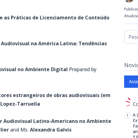
Publica
Atualiz
 e as Práticas de Licenciamento de Conteúdo
Audiovisual na América Latina: Tendências
Novi
ovisual no Ambiente Digital
Prepared by
Assi
tores estrangeiros de obras audiovisuais (em
 Lopez-Tarruella
C
A 
Ex
or Audiovisual Latino-Americano no Ambiente
Fa
lier
and Ms.
Alexandra Galvis
an
5.