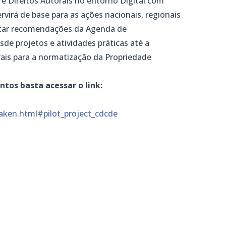
re Direitos Autorais no entorno Digital com
rvirá de base para as ações nacionais, regionais
ntar recomendações da Agenda de
e projetos e atividades práticas até a
erais para a normatização da Propriedade
tos basta acessar o link:
ken.html#pilot_project_cdcde
m
dIn
senger
mail