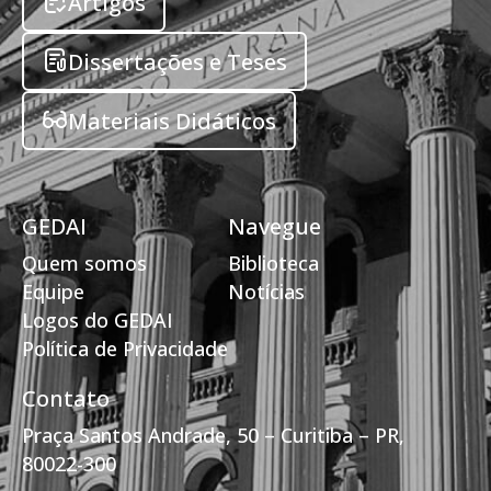
Artigos
Dissertações e Teses
Materiais Didáticos
GEDAI
Navegue
Quem somos
Biblioteca
Equipe
Notícias
Logos do GEDAI
Política de Privacidade
Contato
Praça Santos Andrade, 50 – Curitiba – PR,
80022-300