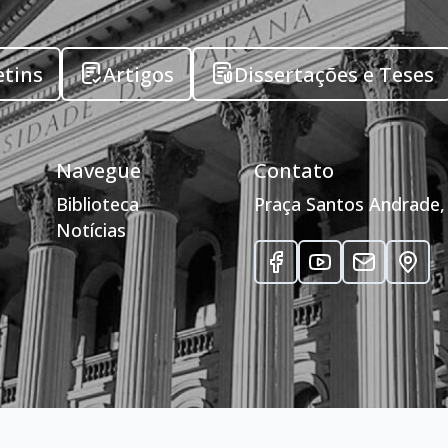
etins
Artigos
Dissertações e Teses
Navegue
Contato
Biblioteca
Praça Santos Andrade, 
Notícias