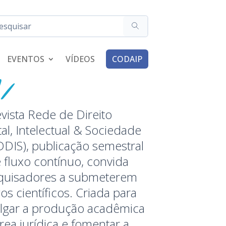
EVENTOS
VÍDEOS
CODAIP
vista Rede de Direito
tal, Intelectual & Sociedade
DIS), publicação semestral
 fluxo contínuo, convida
quisadores a submeterem
gos científicos. Criada para
ulgar a produção acadêmica
rea jurídica e fomentar a