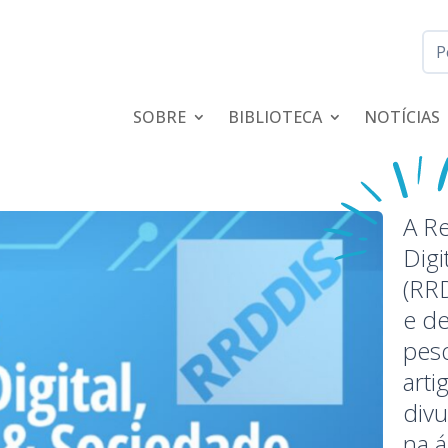
SOBRE
BIBLIOTECA
NOTÍCIAS
A Re
Digi
(RRD
e de
pes
arti
div
na á