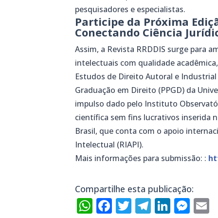
pesquisadores e especialistas.
Participe da Próxima Ediç
Conectando Ciência Jurídi
Assim, a Revista RRDDIS surge para amp
intelectuais com qualidade acadêmica
Estudos de Direito Autoral e Industria
Graduação em Direito (PPGD) da Univer
impulso dado pelo Instituto Observató
científica sem fins lucrativos inserida
Brasil, que conta com o apoio interna
Intelectual (RIAPI).
Mais informações para submissão: :
ht
Compartilhe esta publicação:
WhatsApp
Facebook
Twitter
Telegra
Linke
Mes
E