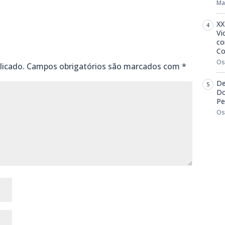
Ma
XX
Vi
co
Co
Os
licado.
Campos obrigatórios são marcados com
*
De
Do
Pe
Os