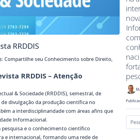
inte
nov
Info
com
ista RRDDIS
conh
naci
: Compartilhe seu Conhecimento sobre Direito,
for
vista RRDDIS – Atenção
pesq
M
electual & Sociedade (RRDDIS), semestral, de
Publica
 de divulgação da produção científica no
mbém a interdisciplinaridade com áreas afins que
edade Informacional.
pesquisa e o conhecimento científico
ra e internacional, formando uma rede de