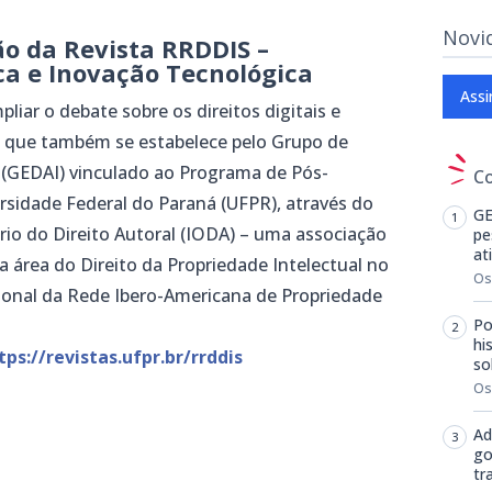
Novi
ão da Revista RRDDIS –
ca e Inovação Tecnológica
Assi
liar o debate sobre os direitos digitais e
, que também se estabelece pelo Grupo de
l (GEDAI) vinculado ao Programa de Pós-
C
sidade Federal do Paraná (UFPR), através do
GE
rio do Direito Autoral (IODA) – uma associação
pe
at
 na área do Direito da Propriedade Intelectual no
Os
cional da Rede Ibero-Americana de Propriedade
Po
hi
tps://revistas.ufpr.br/rrddis
so
Os
Ad
m
dIn
senger
mail
go
tr