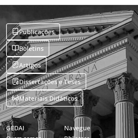
Publicações
Boletins
Artigos
Dissertações e Teses
Materiais Didáticos
GEDAI
Navegue