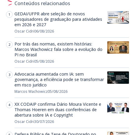
Conteúdos relacionados
GEDAI/UFPR abre seleção de novos
pesquisadores de graduação para atividades
em 2026 e 2027
Oscar Cidri
06/08/2026
Por trás das normas, existem histórias:
Marcos Wachowicz fala sobre a evolução do
PI no Brasil
Oscar Cidri
05/08/2026
Advocacia aumentada com IA: sem
governança, a eficiência pode se transformar
em risco jurídico
Marcos Wachowicz
05/08/2026
XX CODAIP confirma Dário Moura Vicente e
Thomas Hoeren em duas conferências de
abertura sobre IA e Copyright
Oscar Cidri
30/07/2026
Defesa Pública de Tese de Doutorado no