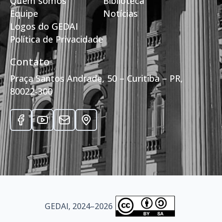
Quem somos
Biblioteca
Equipe
Notícias
Logos do GEDAI
Política de Privacidade
Contato
Praça Santos Andrade, 50 – Curitiba – PR,
80022-300
GEDAI, 2024–2026