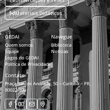
Materiais Didáticos
GEDAI
Navegue
Quem somos
Biblioteca
Equipe
Notícias
Logos do GEDAI
Política de Privacidade
Contato
Praça Santos Andrade, 50 – Curitiba – PR,
80022-300