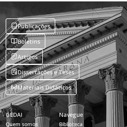
Publicações
Boletins
Artigos
Dissertações e Teses
Materiais Didáticos
GEDAI
Navegue
Quem somos
Biblioteca