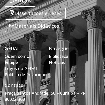
Artigos
Dissertações e Teses
Materiais Didáticos
GEDAI
Navegue
Quem somos
Biblioteca
Equipe
Notícias
Logos do GEDAI
Política de Privacidade
Contato
Praça Santos Andrade, 50 – Curitiba – PR,
80022-300