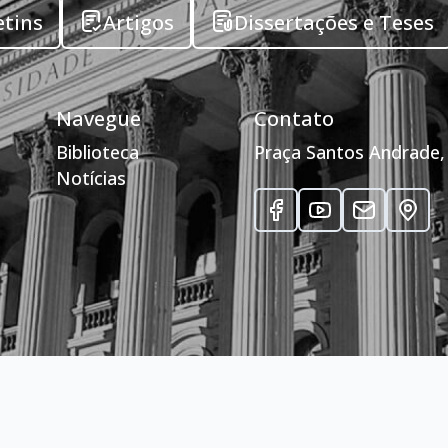
etins
Artigos
Dissertações e Teses
Navegue
Contato
Biblioteca
Praça Santos Andrade, 
Notícias