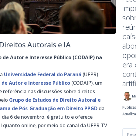
imp
sobr
reún
país
ireitos Autorais e IA
abor
opo
o de Autor e Interesse Público (CODAIP) na
era 
cont
 a
Universidade Federal do Paraná
(UFPR)
artif
 de Autor e Interesse Público
(CODAIP), um
referência nas discussões sobre direitos
M
pelo
Grupo de Estudos de Direito Autoral e
Publica
ama de Pós-Graduação em Direito PPGD
da
Atualiz
 dia 6 de novembro, é gratuito e oferece
al quanto online, por meio do canal da UFPR TV