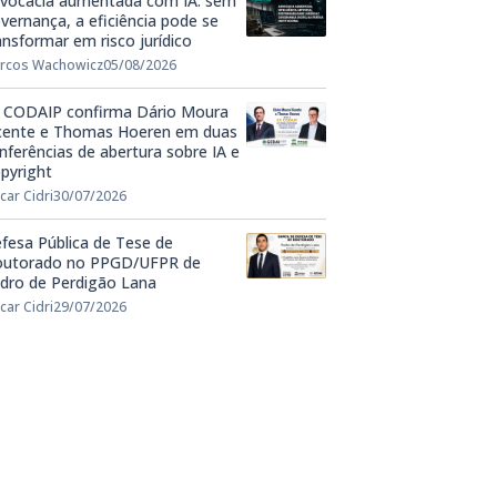
vocacia aumentada com IA: sem
vernança, a eficiência pode se
ansformar em risco jurídico
rcos Wachowicz
05/08/2026
 CODAIP confirma Dário Moura
cente e Thomas Hoeren em duas
nferências de abertura sobre IA e
pyright
car Cidri
30/07/2026
fesa Pública de Tese de
utorado no PPGD/UFPR de
dro de Perdigão Lana
car Cidri
29/07/2026