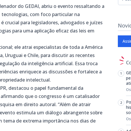
denador do GEDAI, abriu o evento ressaltando a
 tecnologias, com foco particular na
ue é crucial para legisladores, advogados e juízes
Novi
ias para uma aplicação eficaz das leis em
Assi
nal; ele atrai especialistas de toda a América
, Uruguai e Chile, para discutir as recentes
C
gulação da inteligência artificial. Essa troca
riências enriquece as discussões e fortalece a
GE
pe
ropriedade intelectual.
at
UFPR, destacou o papel fundamental da
Os
, afirmando que o congresso é um catalisador
Po
quisa em direito autoral. “Além de atrair
hi
o evento estimula um diálogo abrangente sobre
so
Os
, um tema de extrema importância nos dias de