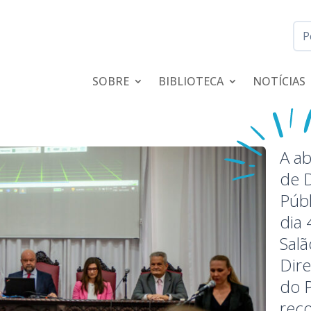
SOBRE
BIBLIOTECA
NOTÍCIAS
A ab
de D
Púb
dia
Sal
Dire
do P
rec