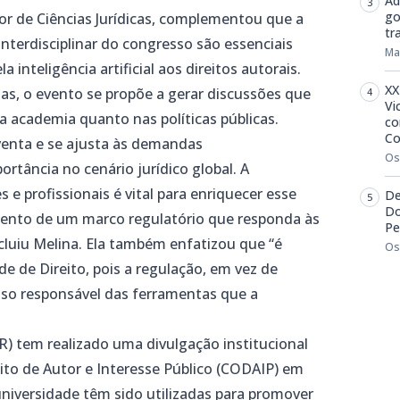
Ad
go
or de Ciências Jurídicas, complementou que a
tr
nterdisciplinar do congresso são essenciais
Ma
 inteligência artificial aos direitos autorais.
XX
s, o evento se propõe a gerar discussões que
Vi
a academia quanto nas políticas públicas.
co
Co
venta e se ajusta às demandas
Os
rtância no cenário jurídico global. A
 e profissionais é vital para enriquecer esse
De
Do
imento de um marco regulatório que responda às
Pe
cluiu Melina. Ela também enfatizou que “é
Os
de de Direito, pois a regulação, em vez de
 uso responsável das ferramentas que a
R) tem realizado uma divulgação institucional
ito de Autor e Interesse Público (CODAIP) em
universidade têm sido utilizadas para promover