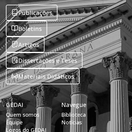
Publicações
Boletins
Artigos
Dissertações e Teses
Materiais Didáticos
GEDAI
Navegue
Quem somos
Biblioteca
Equipe
Notícias
Logos do GEDAI