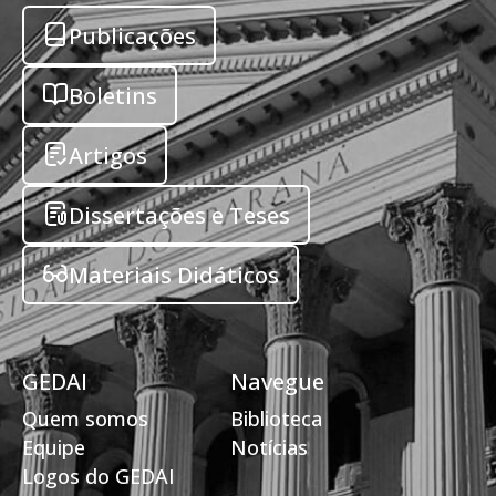
Publicações
Boletins
Artigos
Dissertações e Teses
Materiais Didáticos
GEDAI
Navegue
Quem somos
Biblioteca
Equipe
Notícias
Logos do GEDAI