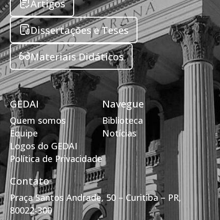
Artigos
Dissertações e Teses
Materiais Didáticos
GEDAI
Navegue
Quem somos
Biblioteca
Equipe
Notícias
Logos do GEDAI
Política de Privacidade
Contato
Praça Santos Andrade, 50 – Curitiba – PR,
80022-300