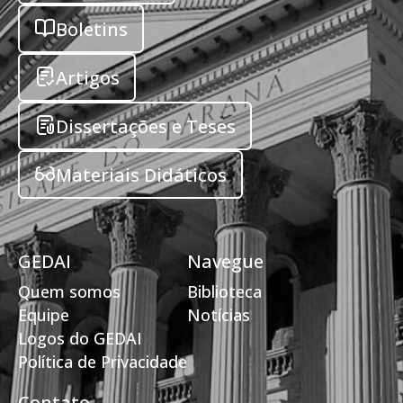
Boletins
Artigos
Dissertações e Teses
Materiais Didáticos
GEDAI
Navegue
Quem somos
Biblioteca
Equipe
Notícias
Logos do GEDAI
Política de Privacidade
Contato