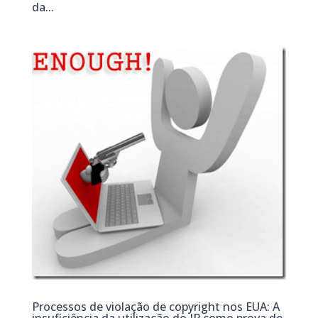
da...
Processos de violação de copyright nos EUA: A
insuficiência da utilização do IP como prova de