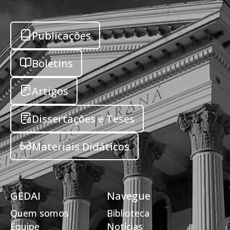
Publicações
Boletins
Artigos
Dissertações e Teses
Materiais Didáticos
GEDAI
Navegue
Quem somos
Biblioteca
Equipe
Notícias