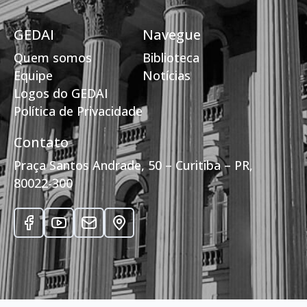
GEDAI
Navegue
Quem somos
Biblioteca
Equipe
Notícias
Logos do GEDAI
Política de Privacidade
Contato
Praça Santos Andrade, 50 – Curitiba – PR,
80022-300