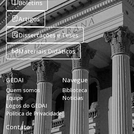
Boletins
Artigos
Dissertações e Teses
Materiais Didáticos
GEDAI
Navegue
Quem somos
Biblioteca
Equipe
Notícias
Logos do GEDAI
Política de Privacidade
Contato