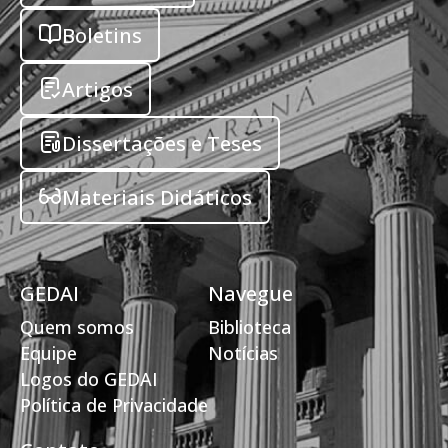
Boletins
Artigos
Dissertações e Teses
Materiais Didáticos
GEDAI
Navegue
Quem somos
Biblioteca
Equipe
Notícias
Logos do GEDAI
Política de Privacidade