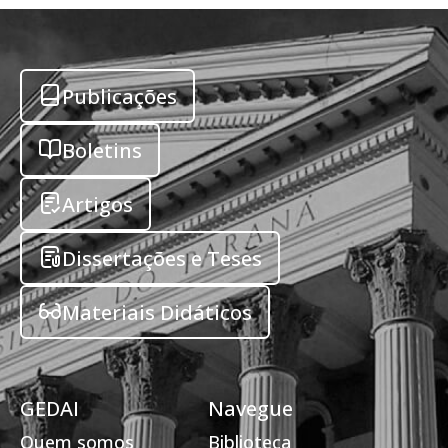
Publicações
Boletins
Artigos
Dissertações e Teses
Materiais Didáticos
GEDAI
Navegue
Quem somos
Biblioteca