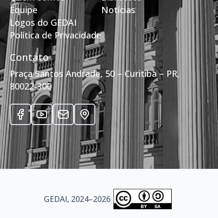
Equipe
Notícias
Logos do GEDAI
Política de Privacidade
Contato
Praça Santos Andrade, 50 – Curitiba – PR,
80022-300
GEDAI, 2024–2026