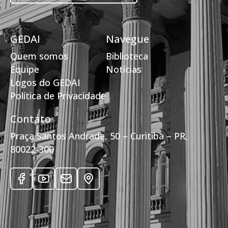
GEDAI
Navegue
Quem somos
Biblioteca
Equipe
Notícias
Logos do GEDAI
Política de Privacidade
Contato
Praça Santos Andrade, 50 – Curitiba – PR,
80022-300