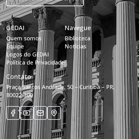
GEDAI
Navegue
Quem somos
Biblioteca
Equipe
Notícias
Logos do GEDAI
Política de Privacidade
Contato
Praça Santos Andrade, 50 – Curitiba – PR,
80022-300