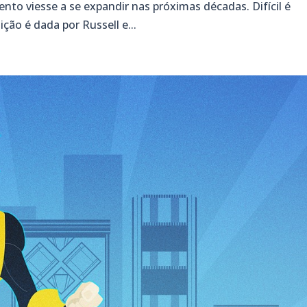
to viesse a se expandir nas próximas décadas. Difícil é
ção é dada por Russell e...