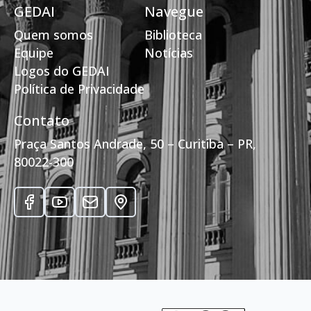
GEDAI
Navegue
Quem somos
Biblioteca
Equipe
Notícias
Logos do GEDAI
Política de Privacidade
Contato
Praça Santos Andrade, 50 – Curitiba – PR,
80022-300