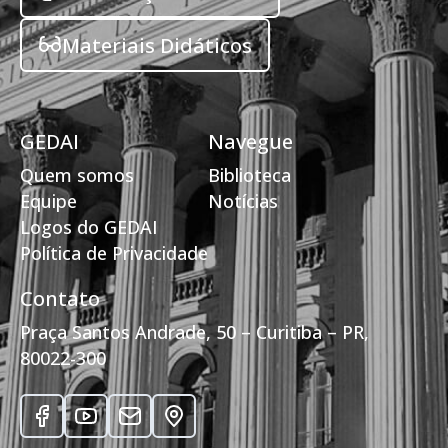
Materiais Didáticos
GEDAI
Navegue
Quem somos
Biblioteca
Equipe
Notícias
Logos do GEDAI
Política de Privacidade
Contato
Praça Santos Andrade, 50 – Curitiba – PR,
80022-300